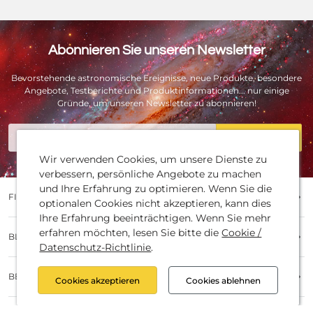
Abonnieren Sie unseren Newsletter
Bevorstehende astronomische Ereignisse, neue Produkte, besondere
Angebote, Testberichte und Produktinformationen... nur einige
Gründe, um unseren Newsletter zu abonnieren!
E-Mail
Registrieren
Wir verwenden Cookies, um unsere Dienste zu
verbessern, persönliche Angebote zu machen
und Ihre Erfahrung zu optimieren. Wenn Sie die
FIRMA
optionalen Cookies nicht akzeptieren, kann dies
Ihre Erfahrung beeinträchtigen. Wenn Sie mehr
KontaktJobsÜber unsFirmengeschichte (Timeline)Partner
erfahren möchten, lesen Sie bitte die
Cookie /
BLOG POSTS
und MarkenUnsere HändlerBatterieentsorgungImpressum
Datenschutz-Richtlinie
.
und Urheberrecht
Baader NewsProduktinformationenTestberichteSternwarten
BESTELLVORGANG
ReferenzenKnow HowProduktvergleich
Cookies akzeptieren
Cookies ablehnen
BestellvorgangZahlungsartenVersandartenWiderrufDatensch