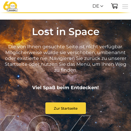
DE
EN
Lost in Space
DE
Die von Ihnen gesuchte Seite ist nicht verfügbar.
Möglicherweise wurde sie verschoben, umbenannt
oder existierte nie. Navigieren Sie zurück zu unserer
Startseite oder nutzen Sie das Menü, um Ihren Weg
zu finden.
Viel Spaß beim Entdecken!
Zur Startseite