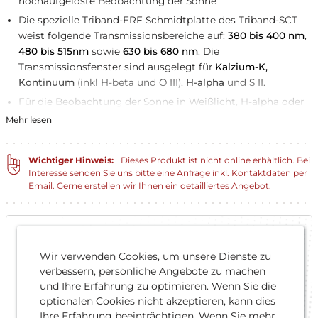
hochaufgelöste Beobachtung der Sonne
Die spezielle Triband-ERF Schmidtplatte des Triband-SCT
weist folgende Transmissionsbereiche auf:
380 bis 400 nm
,
480 bis 515nm
sowie
630 bis 680 nm
.
Die
Transmissionsfenster sind ausgelegt für
Kalzium-K,
Kontinuum
(inkl H-beta und O III),
H-alpha
und S II.
Für die Beobachtung der Sonne in Weißlicht, H-alpha oder
CaK oder für die Schmalband-Deep-Sky-Beobachtung sind
Mehr lesen
noch weitere Filter nötig.
Wichtiger Hinweis:
Dieses Produkt ist nicht online erhältlich. Bei
Interesse senden Sie uns bitte eine Anfrage inkl. Kontaktdaten per
Email. Gerne erstellen wir Ihnen ein detailliertes Angebot.
Downloads
Baader Triband-SCT:
Wir verwenden Cookies, um unsere Dienste zu
Gebrauchsanleitung und
verbessern, persönliche Angebote zu machen
Einsatzmöglichkeiten
und Ihre Erfahrung zu optimieren. Wenn Sie die
Größe: 1.3 MB
optionalen Cookies nicht akzeptieren, kann dies
Ihre Erfahrung beeinträchtigen. Wenn Sie mehr