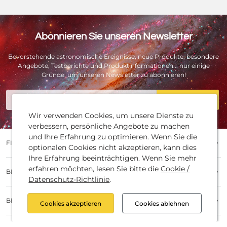
Abonnieren Sie unseren Newsletter
Bevorstehende astronomische Ereignisse, neue Produkte, besondere
Angebote, Testberichte und Produktinformationen... nur einige
Gründe, um unseren Newsletter zu abonnieren!
E-Mail
Registrieren
Wir verwenden Cookies, um unsere Dienste zu
verbessern, persönliche Angebote zu machen
und Ihre Erfahrung zu optimieren. Wenn Sie die
FIRMA
optionalen Cookies nicht akzeptieren, kann dies
Ihre Erfahrung beeinträchtigen. Wenn Sie mehr
KontaktJobsÜber unsFirmengeschichte (Timeline)Partner
erfahren möchten, lesen Sie bitte die
Cookie /
BLOG POSTS
und MarkenUnsere HändlerBatterieentsorgungImpressum
Datenschutz-Richtlinie
.
und Urheberrecht
Baader NewsProduktinformationenTestberichteSternwarten
BESTELLVORGANG
ReferenzenKnow HowProduktvergleich
Cookies akzeptieren
Cookies ablehnen
BestellvorgangZahlungsartenVersandartenWiderrufDatensch