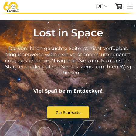
DE
EN
Lost in Space
DE
Die von Ihnen gesuchte Seite ist nicht verfügbar.
Möglicherweise wurde sie verschoben, umbenannt
oder existierte nie. Navigieren Sie zurück zu unserer
Startseite oder nutzen Sie das Menü, um Ihren Weg
zu finden.
Viel Spaß beim Entdecken!
Zur Startseite